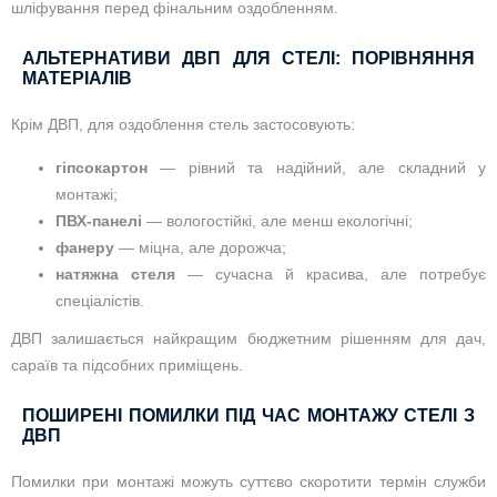
шліфування перед фінальним оздобленням.
АЛЬТЕРНАТИВИ ДВП ДЛЯ СТЕЛІ: ПОРІВНЯННЯ
МАТЕРІАЛІВ
Крім ДВП, для оздоблення стель застосовують:
гіпсокартон
— рівний та надійний, але складний у
монтажі;
ПВХ-панелі
— вологостійкі, але менш екологічні;
фанеру
— міцна, але дорожча;
натяжна стеля
— сучасна й красива, але потребує
спеціалістів.
ДВП залишається найкращим бюджетним рішенням для дач,
сараїв та підсобних приміщень.
ПОШИРЕНІ ПОМИЛКИ ПІД ЧАС МОНТАЖУ СТЕЛІ З
ДВП
Помилки при монтажі можуть суттєво скоротити термін служби