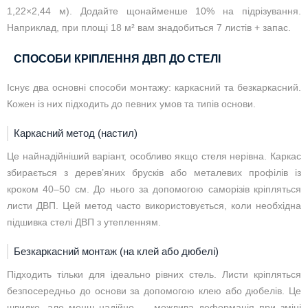
1,22×2,44 м). Додайте щонайменше 10% на підрізування.
Наприклад, при площі 18 м² вам знадобиться 7 листів + запас.
СПОСОБИ КРІПЛЕННЯ ДВП ДО СТЕЛІ
Існує два основні способи монтажу: каркасний та безкаркасний.
Кожен із них підходить до певних умов та типів основи.
Каркасний метод (настил)
Це найнадійніший варіант, особливо якщо стеля нерівна. Каркас
збирається з дерев’яних брусків або металевих профілів із
кроком 40–50 см. До нього за допомогою саморізів кріпляться
листи ДВП. Цей метод часто використовується, коли необхідна
підшивка стелі ДВП з утепленням.
Безкаркасний монтаж (на клей або дюбелі)
Підходить тільки для ідеально рівних стель. Листи кріпляться
безпосередньо до основи за допомогою клею або дюбелів. Це
швидко, але менш надійно — можлива деформація при зміні