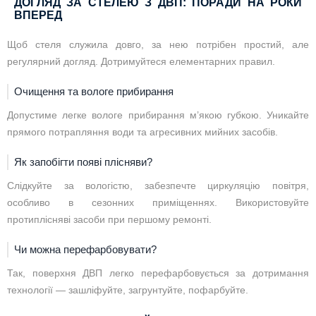
ДОГЛЯД ЗА СТЕЛЕЮ З ДВП: ПОРАДИ НА РОКИ
ВПЕРЕД
Щоб стеля служила довго, за нею потрібен простий, але
регулярний догляд. Дотримуйтеся елементарних правил.
Очищення та вологе прибирання
Допустиме легке вологе прибирання м’якою губкою. Уникайте
прямого потрапляння води та агресивних мийних засобів.
Як запобігти появі плісняви?
Слідкуйте за вологістю, забезпечте циркуляцію повітря,
особливо в сезонних приміщеннях. Використовуйте
протиплісняві засоби при першому ремонті.
Чи можна перефарбовувати?
Так, поверхня ДВП легко перефарбовується за дотримання
технології — зашліфуйте, загрунтуйте, пофарбуйте.