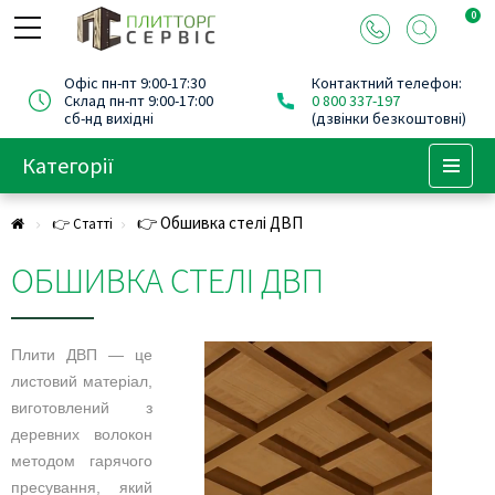
0
Офіс пн-пт 9:00-17:30
Контактний телефон:
Склад пн-пт 9:00-17:00
0 800 337-197
сб-нд вихідні
(дзвінки безкоштовні)
Категорії
Menu
👉 Обшивка стелі ДВП
👉 Статті
ОБШИВКА СТЕЛІ ДВП
Плити ДВП — це
листовий матеріал,
виготовлений з
деревних волокон
методом гарячого
пресування, який