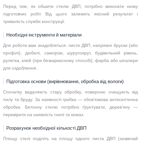
Перед тим, як обшити стелю ДВП, потрібно виконати низку
підготовчих робіт. Від цього залежить якісний результат і
тривалість служби конструкції.
Необхідні інструменти й матеріали
Для роботи вам знадобляться: листи ДВП, напрямні бруски (або
профілі), дюбелі, саморізи, шурупокрут, будівельний рівень,
рулетка, клей (при безкаркасному способі), фарба або шпалери
для оздоблення.
Підготовка основи (вирівнювання, обробка від вологи)
Спочатку видаляють стару обробку, поверхню очищують від
пилу та бруду. За наявності грибка — обов’язкова антисептична
обробка. Бетонну стелю потрібно ґрунтувати, дерев’яну —
перевірити на наявність гнилі та комах.
Розрахунок необхідної кількості ДВП
Площу стелі поділіть на площу одного листа ДВП (зазвичай