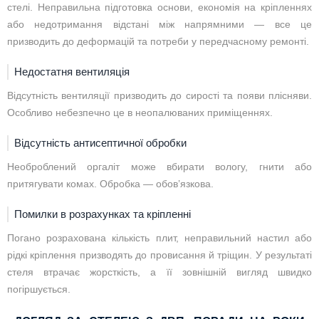
стелі. Неправильна підготовка основи, економія на кріпленнях
або недотримання відстані між напрямними — все це
призводить до деформацій та потреби у передчасному ремонті.
Недостатня вентиляція
Відсутність вентиляції призводить до сирості та появи плісняви.
Особливо небезпечно це в неопалюваних приміщеннях.
Відсутність антисептичної обробки
Необроблений оргаліт може вбирати вологу, гнити або
притягувати комах. Обробка — обов’язкова.
Помилки в розрахунках та кріпленні
Погано розрахована кількість плит, неправильний настил або
рідкі кріплення призводять до провисання й тріщин. У результаті
стеля втрачає жорсткість, а її зовнішній вигляд швидко
погіршується.