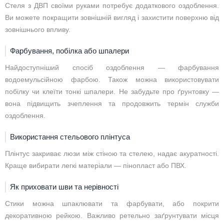
Стеля з ДВП своїми руками потребує додаткового оздоблення.
Ви можете покращити зовнішній вигляд і захистити поверхню від
зовнішнього впливу.
Фарбування, побілка або шпалери
Найдоступніший спосіб оздоблення — фарбування
водоемульсійною фарбою. Також можна використовувати
побілку чи клеїти тонкі шпалери. Не забудьте про ґрунтовку —
вона підвищить зчеплення та продовжить термін служби
оздоблення.
Використання стельового плінтуса
Плінтус закриває люзи між стіною та стелею, надає акуратності.
Краще вибирати легкі матеріали — пінопласт або ПВХ.
Як приховати шви та нерівності
Стики можна шпаклювати та фарбувати, або покрити
декоративною рейкою. Важливо ретельно заґрунтувати місця