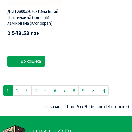
ДСП 2800х2070х18мм Білий
Платиновий (Еліт) SM
ламінована (Kronospan)
2 549.53 грн
До кошика
1
2
3
4
5
6
7
8
9
>
>|
Показано з 1 по 15 із 201 (всього 14 сторінок)