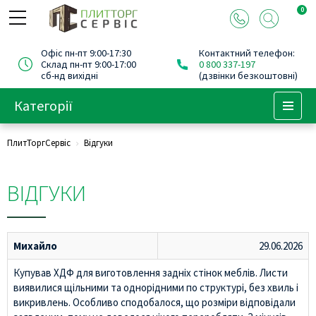
0
Офіс пн-пт 9:00-17:30
Контактний телефон:
Склад пн-пт 9:00-17:00
0 800 337-197
сб-нд вихідні
(дзвінки безкоштовні)
Категорії
Menu
ПлитТоргСервіс
Відгуки
ВІДГУКИ
Михайло
29.06.2026
Купував ХДФ для виготовлення задніх стінок меблів. Листи
виявилися щільними та однорідними по структурі, без хвиль і
викривлень. Особливо сподобалося, що розміри відповідали