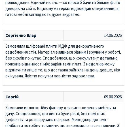
пошкоджень. Єдиний нюанс — хотілося б бачити більше фото
декорів на сайті. В цілому матеріал відповідав очікуванням, а
готові меблі виглядають дуже акуратно.
Сергієнко Влад
14.06.2026
Замовляла шліфовані плити МДФ для декоративного
оздоблення стін. Матеріал виявився рівним і зручним у роботі,
без сколів по кутах. Сподобалося, що консультант детально
пояснив відмінності між варіантами плит. З недоліків можу
відзначити лише те, що доставка зайняла на день довше, ніж
очікувала. Якістю покупки повністю задоволена.
Сергій
09.06.2026
Замовляв вологостійку фанеру для виготовлення меблів на
дачу. Сподобалося, що листи були рівні, без помітних
дефектів та розшарувань по краях. Менеджер допоміг
підібрати потрібну товщину, що зекономило час на пошуки. З