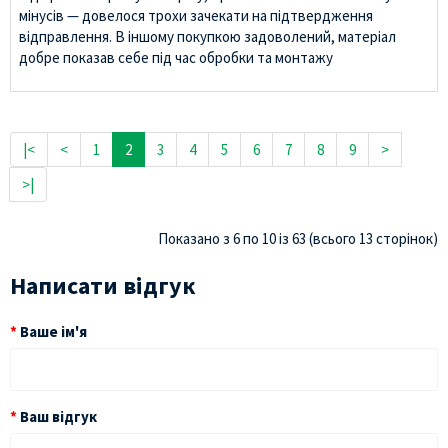
мінусів — довелося трохи зачекати на підтвердження
відправлення. В іншому покупкою задоволений, матеріал
добре показав себе під час обробки та монтажу
|<
<
1
2
3
4
5
6
7
8
9
>
>|
Показано з 6 по 10 із 63 (всього 13 сторінок)
Написати відгук
Ваше ім'я
Ваш відгук