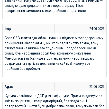
заявленим, тому не довелося нічого переробляти. З мінусів —
складно було додзвонитися з першого разу. Після
оформлення замовлення все пройшло оперативно.
Ігор
24.06.2026
Брав OSB-плити для облаштування підлоги в господарському
приміщенні. Матеріал міцний, геометрія листів точна, тому
стикування не викликало труднощів. Сподобалося, що на
складі був необхідний обсяг без тривалого очікування.
Мінусом назвав би лише відсутність можливості відразу
розрахувати вартість доставки на сайті. В іншому все
пройшло без проблем.
Адам
21.06.2026
Купував ламіноване ДСП для шафи-купе. Приємно здивувала
якість покриття — колір однорідний, без подряпин і
потертостей. Листи були добре запаковані, тому приїхали без