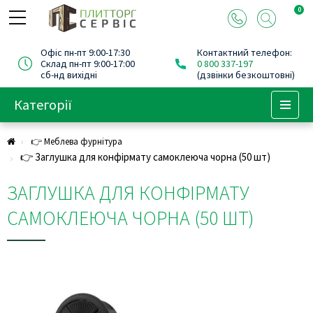
0
Офіс пн-пт 9:00-17:30
Контактний телефон:
Склад пн-пт 9:00-17:00
0 800 337-197
сб-нд вихідні
(дзвінки безкоштовні)
Категорії
Menu
👉 Меблева фурнітура
👉 Заглушка для конфірмату самоклеюча чорна (50 шт)
ЗАГЛУШКА ДЛЯ КОНФІРМАТУ
САМОКЛЕЮЧА ЧОРНА (50 ШТ)