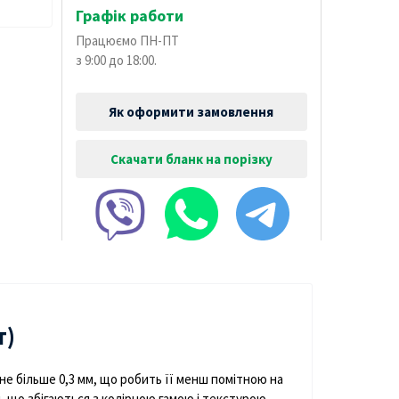
Графік работи
Працюємо ПН-ПТ
з 9:00 до 18:00.
Як оформити замовлення
Скачати бланк на порізку
т)
не більше
0,3
мм
,
що
робить
її
менш
помітною
на
и
,
що збігаються
з
колірною гамою
і
текстурою