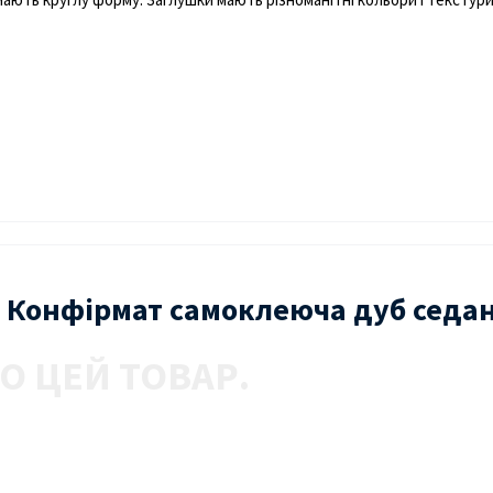
я Конфірмат самоклеюча дуб седан
О ЦЕЙ ТОВАР.