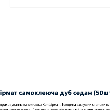
ірмат самоклеюча дуб седан (50ш
приховування
капелюшки
Конфірмат
.
Товщина
заглушки
становить
мають
круглу
форму
.
Заглушки
мають
різноманітні
кольори
і
текстур