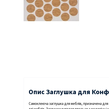
Опис Заглушка для Конф
Самоклеюча
заглушка
для
меблів
,
призначена
для
тлі
меблів
.
Заглушки
виготовляються
з
меламіну
і