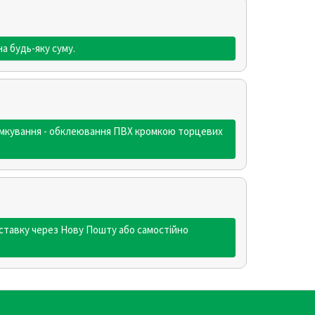
а будь-яку суму.
ромкування - обклеювання ПВХ кромкою торцевих
ставку через Нову Пошту або самостійно