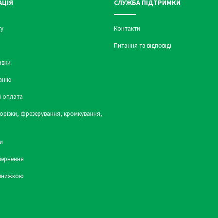
АЦІЯ
СЛУЖБА ПІДТРИМКИ
у
Контакти
Питання та відповіді
авки
анію
і оплата
орізки, фрезерування, кромкування,
и
вернення
 знижкою