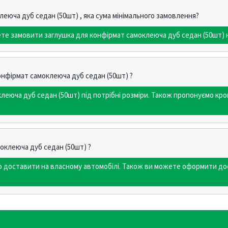
еюча дуб седан (50шт) , яка сума мінімального замовлення?
ете замовити заглушка для конфірмат самоклеюча дуб седан (50шт) н
онфірмат самоклеюча дуб седан (50шт) ?
леюча дуб седан (50шт) під потрібні розміри. Також пропонуємо к
оклеюча дуб седан (50шт) ?
мо доставити на власному автомобілі. Також ви можете оформити до